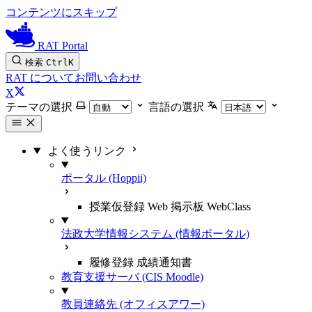
コンテンツにスキップ
RAT Portal
検索
Ctrl
K
RAT について
お問い合わせ
X
テーマの選択
言語の選択
よく使うリンク
ポータル (Hoppii)
授業仮登録 Web 掲示板 WebClass
法政大学情報システム (情報ポータル)
履修登録 成績通知書
教育支援サーバ (CIS Moodle)
教員連絡先 (オフィスアワー)