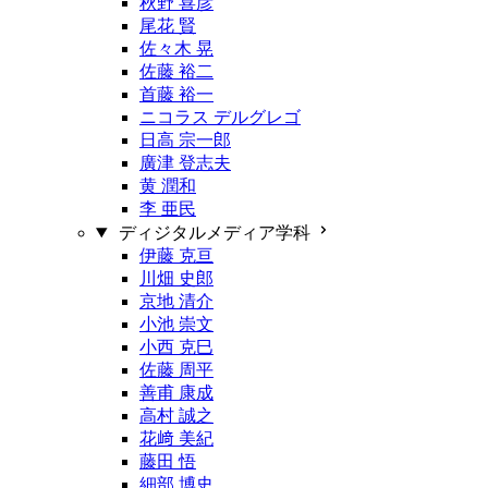
秋野 喜彦
尾花 賢
佐々木 晃
佐藤 裕二
首藤 裕一
ニコラス デルグレゴ
日高 宗一郎
廣津 登志夫
黄 潤和
李 亜民
ディジタルメディア学科
伊藤 克亘
川畑 史郎
京地 清介
小池 崇文
小西 克巳
佐藤 周平
善甫 康成
高村 誠之
花﨑 美紀
藤田 悟
細部 博史