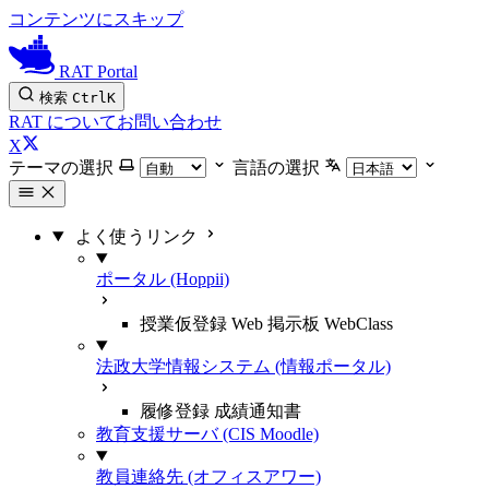
コンテンツにスキップ
RAT Portal
検索
Ctrl
K
RAT について
お問い合わせ
X
テーマの選択
言語の選択
よく使うリンク
ポータル (Hoppii)
授業仮登録 Web 掲示板 WebClass
法政大学情報システム (情報ポータル)
履修登録 成績通知書
教育支援サーバ (CIS Moodle)
教員連絡先 (オフィスアワー)