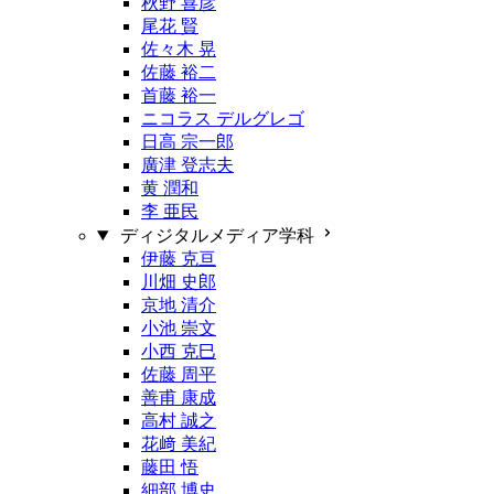
秋野 喜彦
尾花 賢
佐々木 晃
佐藤 裕二
首藤 裕一
ニコラス デルグレゴ
日高 宗一郎
廣津 登志夫
黄 潤和
李 亜民
ディジタルメディア学科
伊藤 克亘
川畑 史郎
京地 清介
小池 崇文
小西 克巳
佐藤 周平
善甫 康成
高村 誠之
花﨑 美紀
藤田 悟
細部 博史