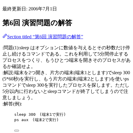
最終更新日:
2006年7月1日
第6回 演習問題の解答
Section titled “第6回 演習問題の解答”
:問題(1):sleep はオプションに数値を与えるとその秒数だけ停
止し続けるコマンドである。これを利用して5分間停止する
プロセスをつくり、もうひとつ端末を開きそのプロセスがあ
るか確認せよ。
:解説:端末を2つ開き、片方の端末(端末1とします)でsleep 300
(5*60秒)を実行し、もう片方の端末(端末2とします)を使いps
コマンドでsleep 300を実行したプロセスを探します。ただし
5分以内に行わないとsleepコマンドが終了してしまうので注
意しましょう。
:解答(例):
sleep 300　(端末1で実行)
ps aux　(端末2で実行)