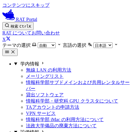
コンテンツにスキップ
RAT Portal
検索
Ctrl
K
RAT について
お問い合わせ
X
テーマの選択
言語の選択
学内情報
無線 LAN の利用方法
メーリングリスト
情報科学部サブドメインおよび共用レンタルサー
バー
貸出ソフトウェア
情報科学部・研究科 GPU クラスタについて
TAアカウントの申請方法
VPN サービス
情報科学部 iMac の利用方法について
法政大学備品の廃棄方法について