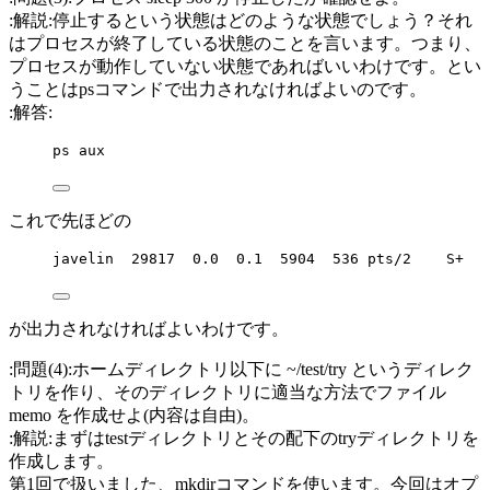
:解説:停止するという状態はどのような状態でしょう？それ
はプロセスが終了している状態のことを言います。つまり、
プロセスが動作していない状態であればいいわけです。とい
うことはpsコマンドで出力されなければよいのです。
:解答:
ps aux
これで先ほどの
javelin  29817  0.0  0.1  5904  536 pts/2    S+   
が出力されなければよいわけです。
:問題(4):ホームディレクトリ以下に ~/test/try というディレク
トリを作り、そのディレクトリに適当な方法でファイル
memo を作成せよ(内容は自由)。
:解説:まずはtestディレクトリとその配下のtryディレクトリを
作成します。
第1回で扱いました、mkdirコマンドを使います。今回はオプ