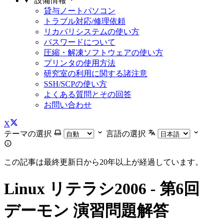
設備情報
貸与ノートパソコン
トラブル対応/修理依頼
リカバリシステムの使い方
パスワードについて
圧縮・解凍ソフトウェアの使い方
プリンタの使用方法
研究室の利用に関する諸注意
SSH/SCPの使い方
よくある質問とその回答
お問い合わせ
X
テーマの選択
言語の選択
この記事は最終更新日から20年以上が経過しています。
Linux リテラシ2006 - 第6回
デーモン 演習問題解答