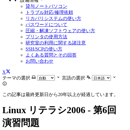
設備情報
貸与ノートパソコン
トラブル対応/修理依頼
リカバリシステムの使い方
パスワードについて
圧縮・解凍ソフトウェアの使い方
プリンタの使用方法
研究室の利用に関する諸注意
SSH/SCPの使い方
よくある質問とその回答
お問い合わせ
X
テーマの選択
言語の選択
この記事は最終更新日から20年以上が経過しています。
Linux リテラシ2006 - 第6回
演習問題