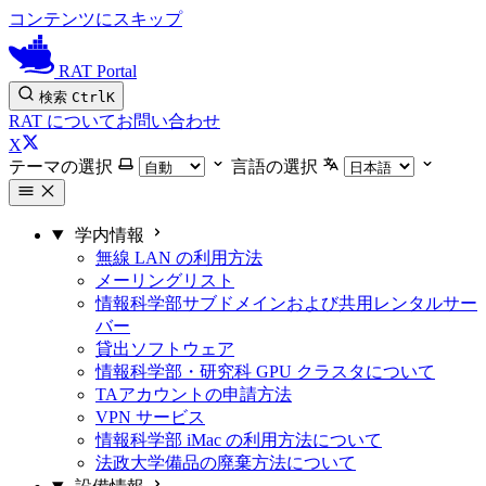
コンテンツにスキップ
RAT Portal
検索
Ctrl
K
RAT について
お問い合わせ
X
テーマの選択
言語の選択
学内情報
無線 LAN の利用方法
メーリングリスト
情報科学部サブドメインおよび共用レンタルサー
バー
貸出ソフトウェア
情報科学部・研究科 GPU クラスタについて
TAアカウントの申請方法
VPN サービス
情報科学部 iMac の利用方法について
法政大学備品の廃棄方法について