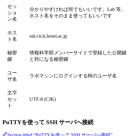
セッ
分かりやすければ何でもいいです。Lab 等。
ショ
ホスト名をそのまま使ってもいいです
ン名
ホス
ssh.cis.k.hosei.ac.jp
ト名
秘密
情報科学部メンバーサイトで登録した公開鍵
鍵
と対になる秘密鍵
ユー
ラボマシンにログインする時のユーザ名
ザ名
文字
セッ
UTF-8 (CJK)
ト
PuTTYを使って SSH サーバへ接続
Section titled “PuTTYを使って SSH サーバへ接続”