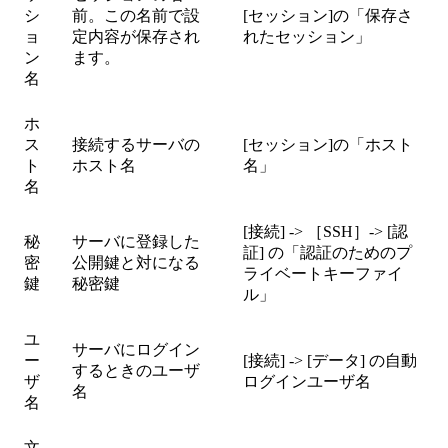
シ
前。この名前で設
[セッション]の「保存さ
ョ
定内容が保存され
れたセッション」
ン
ます。
名
ホ
ス
接続するサーバの
[セッション]の「ホスト
ト
ホスト名
名」
名
[接続] -> ［SSH］-> [認
秘
サーバに登録した
証] の「認証のためのプ
密
公開鍵と対になる
ライベートキーファイ
鍵
秘密鍵
ル」
ユ
サーバにログイン
ー
[接続] -> [データ] の自動
するときのユーザ
ザ
ログインユーザ名
名
名
文