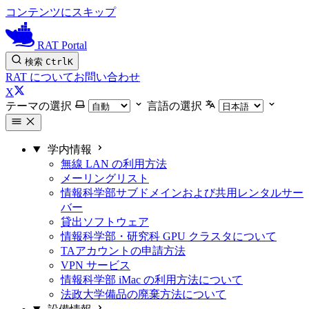
コンテンツにスキップ
RAT Portal
検索
Ctrl
K
RAT について
お問い合わせ
X
テーマの選択
言語の選択
学内情報
無線 LAN の利用方法
メーリングリスト
情報科学部サブドメインおよび共用レンタルサー
バー
貸出ソフトウェア
情報科学部・研究科 GPU クラスタについて
TAアカウントの申請方法
VPN サービス
情報科学部 iMac の利用方法について
法政大学備品の廃棄方法について