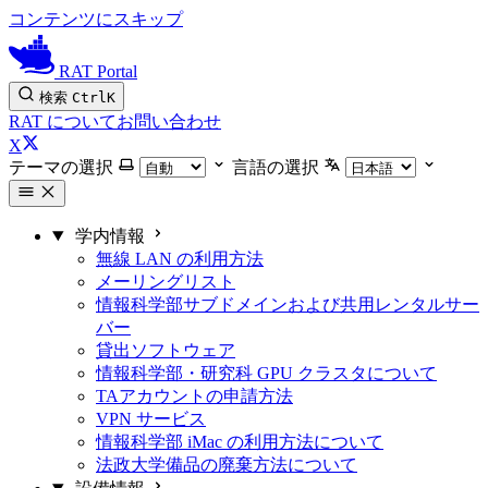
コンテンツにスキップ
RAT Portal
検索
Ctrl
K
RAT について
お問い合わせ
X
テーマの選択
言語の選択
学内情報
無線 LAN の利用方法
メーリングリスト
情報科学部サブドメインおよび共用レンタルサー
バー
貸出ソフトウェア
情報科学部・研究科 GPU クラスタについて
TAアカウントの申請方法
VPN サービス
情報科学部 iMac の利用方法について
法政大学備品の廃棄方法について