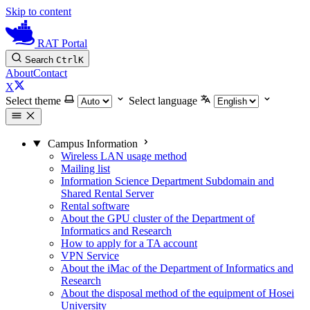
Skip to content
RAT Portal
Search
Ctrl
K
About
Contact
X
Select theme
Select language
Campus Information
Wireless LAN usage method
Mailing list
Information Science Department Subdomain and
Shared Rental Server
Rental software
About the GPU cluster of the Department of
Informatics and Research
How to apply for a TA account
VPN Service
About the iMac of the Department of Informatics and
Research
About the disposal method of the equipment of Hosei
University